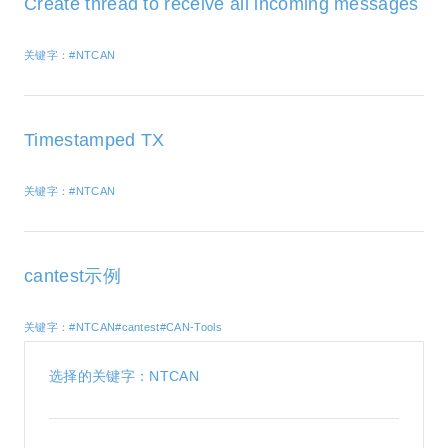
Create thread to receive all incoming messages
关键字：#NTCAN
Timestamped TX
关键字：#NTCAN
cantest示例
关键字：#NTCAN#cantest#CAN-Tools
选择的关键字：NTCAN