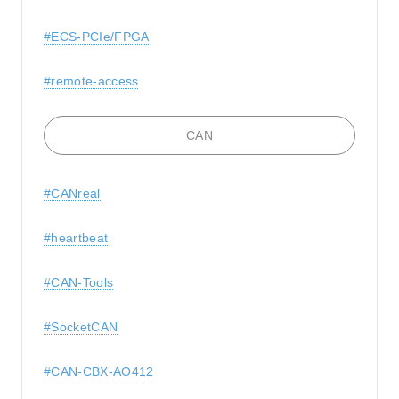
#ECS-PCIe/FPGA
#remote-access
CAN
#CANreal
#heartbeat
#CAN-Tools
#SocketCAN
#CAN-CBX-AO412