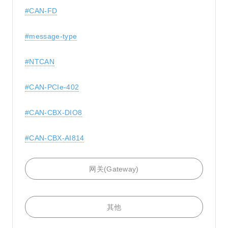
#CAN-FD
#message-type
#NTCAN
#CAN-PCIe-402
#CAN-CBX-DIO8
#CAN-CBX-AI814
网关(Gateway)
其他